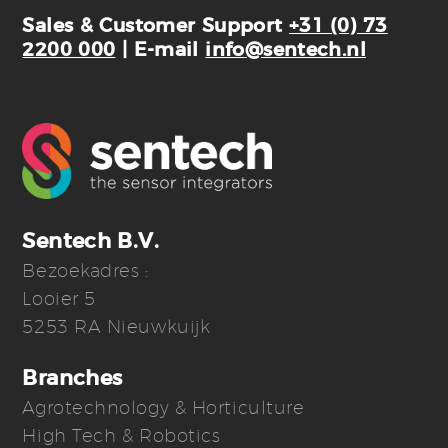
Sales & Customer Support
+31 (0) 73
2200 000
| E-mail
info@sentech.nl
Sentech B.V.
Bezoekadres :
Looier 5
5253 RA Nieuwkuijk
Branches
Agrotechnology & Horticulture
High Tech & Robotics