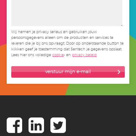
Wij nemen je privacy serieus en gebruiken jouw
persoonsgegevens alleen om de producten en services te
leveren die je bij ons opvraagt. Door op onderstaande button te
klikken geef je toestemming dat Sentech je gegevens opslaat.
Lees hier ons volledige
cookie
- en
privacy beleid
.