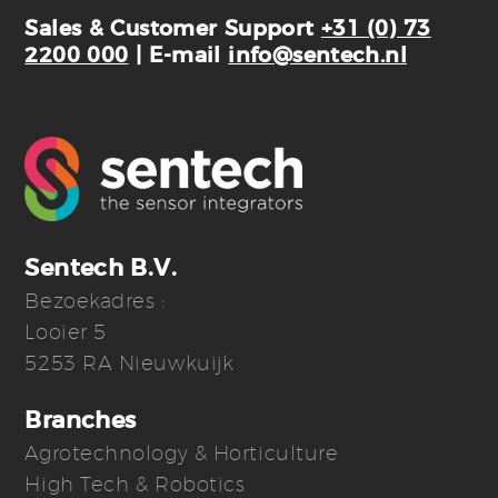
Sales & Customer Support
+31 (0) 73
2200 000
| E-mail
info@sentech.nl
Sentech B.V.
Bezoekadres :
Looier 5
5253 RA Nieuwkuijk
Branches
Agrotechnology & Horticulture
High Tech & Robotics