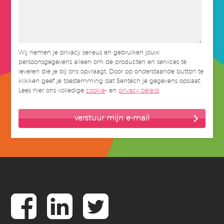
Wij nemen je privacy serieus en gebruiken jouw
persoonsgegevens alleen om de producten en services te
leveren die je bij ons opvraagt. Door op onderstaande button te
klikken geef je toestemming dat Sentech je gegevens opslaat.
Lees hier ons volledige
cookie
- en
privacy beleid
.