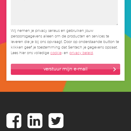
Wij nemen je privacy serieus en gebruiken jouw
persoonsgegevens alleen om de producten en services te
leveren die je bij ons opvraagt. Door op onderstaande button te
klikken geef je toestemming dat Sentech je gegevens opslaat.
Lees hier ons volledige
cookie
- en
privacy beleid
.