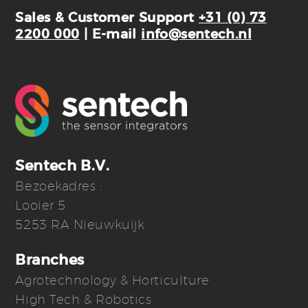
Sales & Customer Support
+31 (0) 73
2200 000
| E-mail
info@sentech.nl
Sentech B.V.
Bezoekadres :
Looier 5
5253 RA Nieuwkuijk
Branches
Agrotechnology & Horticulture
High Tech & Robotics