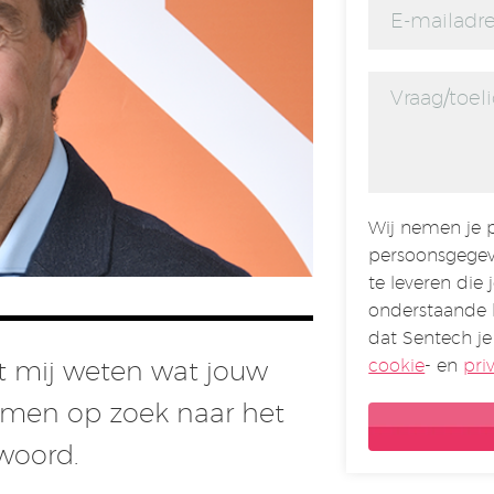
Wij nemen je p
persoonsgegev
te leveren die 
onderstaande 
dat Sentech je
cookie
- en
pri
aat mij weten wat jouw
amen op zoek naar het
twoord.