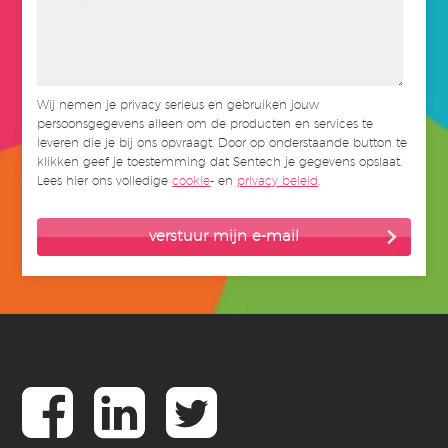
Wij nemen je privacy serieus en gebruiken jouw
persoonsgegevens alleen om de producten en services te
leveren die je bij ons opvraagt. Door op onderstaande button te
klikken geef je toestemming dat Sentech je gegevens opslaat.
Lees hier ons volledige
cookie
- en
privacy beleid
.