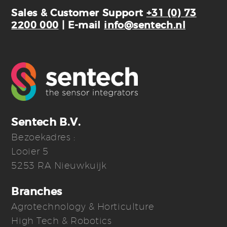
Sales & Customer Support
+31 (0) 73
2200 000
| E-mail
info@sentech.nl
Sentech B.V.
Bezoekadres :
Looier 5
5253 RA Nieuwkuijk
Branches
Agrotechnology & Horticulture
High Tech & Robotics