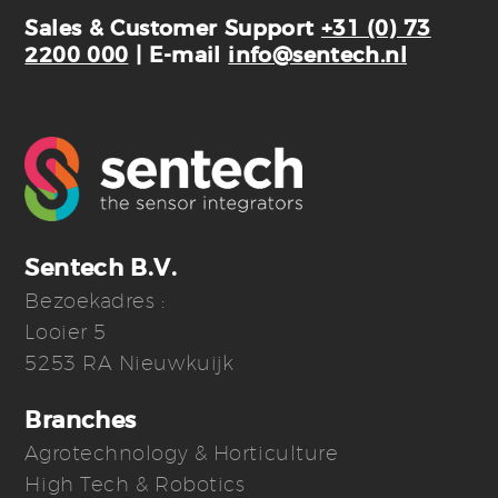
Sales & Customer Support
+31 (0) 73
2200 000
| E-mail
info@sentech.nl
Sentech B.V.
Bezoekadres :
Looier 5
5253 RA Nieuwkuijk
Branches
Agrotechnology & Horticulture
High Tech & Robotics