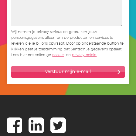
Wij nemen je privacy serieus en gebruiken jouw
persoonsgegevens alleen om de producten en services te
leveren die je bij ons opvraagt. Door op onderstaande button te
klikken geef je toestemming dat Sentech je gegevens opslaat.
Lees hier ons volledige
cookie
- en
privacy beleid
.