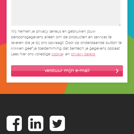
Wij nemen je privacy serieus en gebruiken jouw
persoonsgegevens alleen om de producten en services te
leveren die je bij ons opvraagt. Door op onderstaande button te
klikken geef je toestemming dat Sentech je gegevens opslaat.
Lees hier ons volledige
cookie
- en
privacy beleid
.