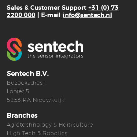
Sales & Customer Support
+31 (0) 73
2200 000
| E-mail
info@sentech.nl
Sentech B.V.
Bezoekadres :
Looier 5
5253 RA Nieuwkuijk
Branches
Agrotechnology & Horticulture
High Tech & Robotics