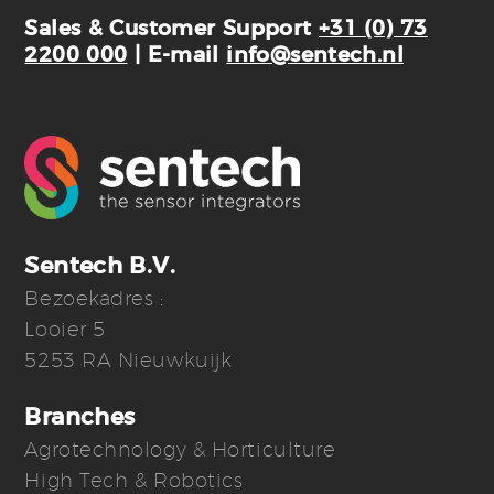
Sales & Customer Support
+31 (0) 73
2200 000
| E-mail
info@sentech.nl
Sentech B.V.
Bezoekadres :
Looier 5
5253 RA Nieuwkuijk
Branches
Agrotechnology & Horticulture
High Tech & Robotics