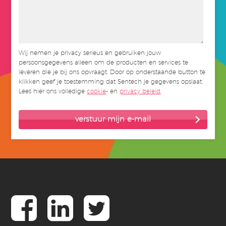
Wij nemen je privacy serieus en gebruiken jouw
persoonsgegevens alleen om de producten en services te
leveren die je bij ons opvraagt. Door op onderstaande button te
klikken geef je toestemming dat Sentech je gegevens opslaat.
Lees hier ons volledige
cookie
- en
privacy beleid
.