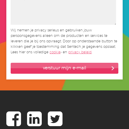
Wij nemen je privacy serieus en gebruiken jouw
persoonsgegevens alleen om de producten en services te
leveren die je bij ons opvraagt. Door op onderstaande button te
klikken geef je toestemming dat Sentech je gegevens opslaat.
Lees hier ons volledige
cookie
- en
privacy beleid
.