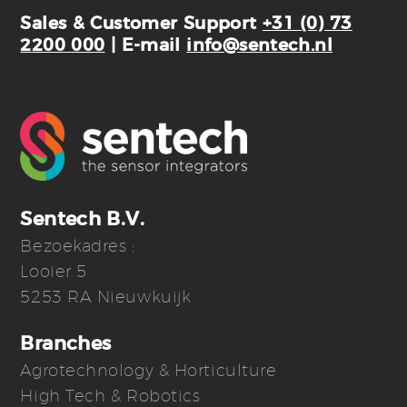
Sales & Customer Support
+31 (0) 73
2200 000
| E-mail
info@sentech.nl
Sentech B.V.
Bezoekadres :
Looier 5
5253 RA Nieuwkuijk
Branches
Agrotechnology & Horticulture
High Tech & Robotics