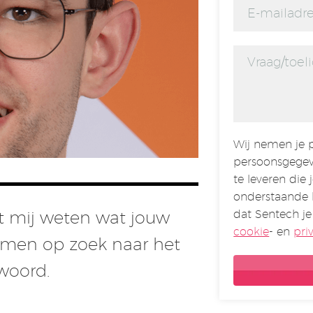
Wij nemen je p
persoonsgegev
te leveren die 
onderstaande 
dat Sentech je
aat mij weten wat jouw
cookie
- en
pri
amen op zoek naar het
twoord.