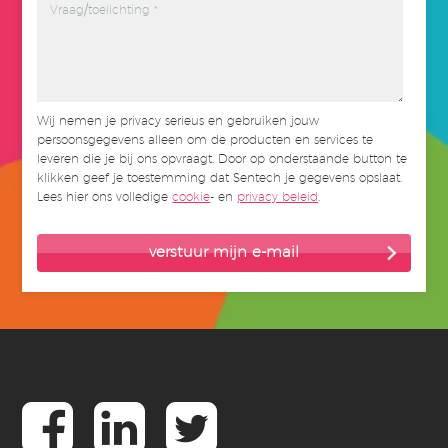
Wij nemen je privacy serieus en gebruiken jouw
persoonsgegevens alleen om de producten en services te
leveren die je bij ons opvraagt. Door op onderstaande button te
klikken geef je toestemming dat Sentech je gegevens opslaat.
Lees hier ons volledige
cookie
- en
privacy beleid
.