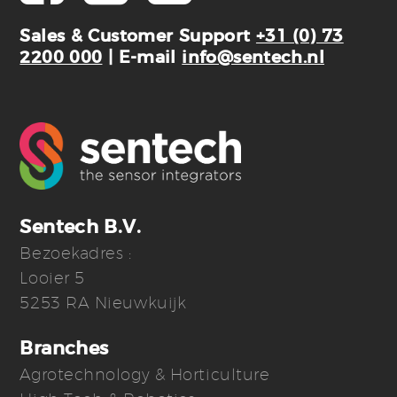
Sales & Customer Support
+31 (0) 73
2200 000
| E-mail
info@sentech.nl
Sentech B.V.
Bezoekadres :
Looier 5
5253 RA Nieuwkuijk
Branches
Agrotechnology & Horticulture