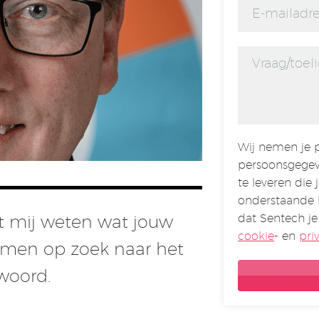
Wij nemen je p
persoonsgegev
te leveren die 
onderstaande 
dat Sentech je
aat mij weten wat jouw
cookie
- en
pri
amen op zoek naar het
twoord.