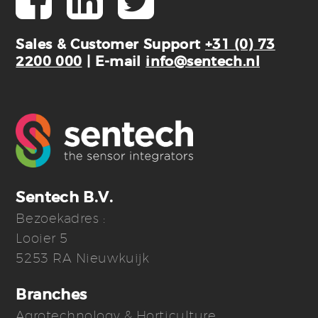
Sales & Customer Support
+31 (0) 73
2200 000
| E-mail
info@sentech.nl
Sentech B.V.
Bezoekadres :
Looier 5
5253 RA Nieuwkuijk
Branches
Agrotechnology & Horticulture