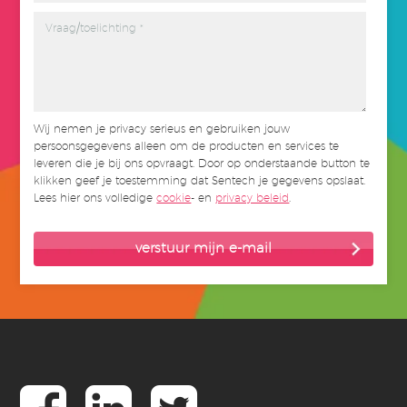
Wij nemen je privacy serieus en gebruiken jouw
persoonsgegevens alleen om de producten en services te
leveren die je bij ons opvraagt. Door op onderstaande button te
klikken geef je toestemming dat Sentech je gegevens opslaat.
Lees hier ons volledige
cookie
- en
privacy beleid
.