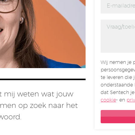
Wij nemen je p
persoonsgegev
te leveren die 
onderstaande 
dat Sentech je
aat mij weten wat jouw
cookie
- en
pri
amen op zoek naar het
twoord.