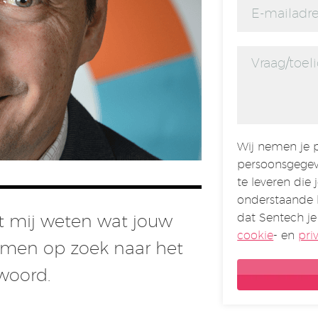
Wij nemen je p
persoonsgegev
te leveren die 
onderstaande 
dat Sentech je
aat mij weten wat jouw
cookie
- en
pri
amen op zoek naar het
twoord.