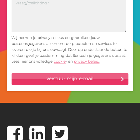
Wij nemen je privacy serieus en gebruiken jouw
persoonsgegevens alleen om de producten en services te
leveren die je bij ons opvraagt. Door op onderstaande button te
klikken geef je toestemming dat Sentech je gegevens opslaat.
Lees hier ons volledige
cookie
- en
privacy beleid
.