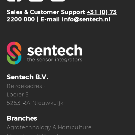
Sales & Customer Support
+31 (0) 73
2200 000
| E-mail
info@sentech.nl
Sentech B.V.
Bezoekadres :
Looier 5
5253 RA Nieuwkuijk
Branches
Agrotechnology & Horticulture