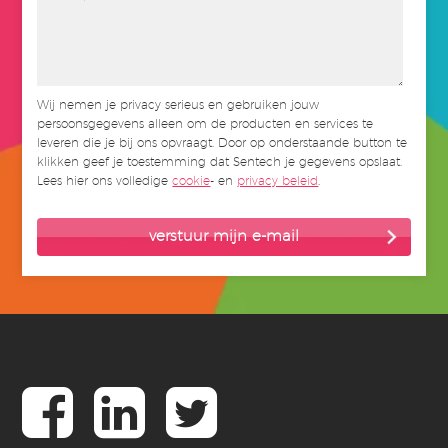
Wij nemen je privacy serieus en gebruiken jouw
persoonsgegevens alleen om de producten en services te
leveren die je bij ons opvraagt. Door op onderstaande button te
klikken geef je toestemming dat Sentech je gegevens opslaat.
Lees hier ons volledige
cookie
- en
privacy beleid
.