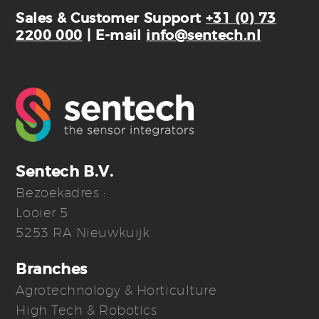
Sales & Customer Support
+31 (0) 73
2200 000
| E-mail
info@sentech.nl
Sentech B.V.
Bezoekadres :
Looier 5
5253 RA Nieuwkuijk
Branches
Agrotechnology & Horticulture
High Tech & Robotics