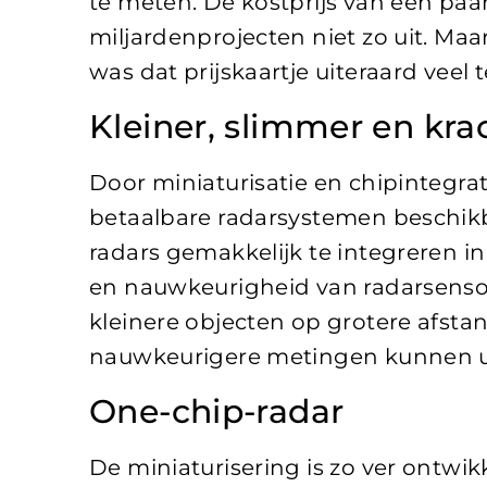
te meten. De kostprijs van een paa
miljardenprojecten niet zo uit. Ma
was dat prijskaartje uiteraard veel t
Kleiner, slimmer en kra
Door miniaturisatie en chipintegrat
betaalbare radarsystemen beschikb
radars gemakkelijk te integreren in
en nauwkeurigheid van radarsensor
kleinere objecten op grotere afst
nauwkeurigere metingen kunnen u
One-chip-radar
De miniaturisering is zo ver ontwi