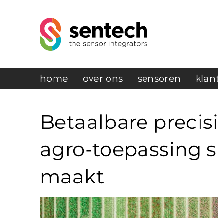
home
over ons
sensoren
klan
Betaalbare precis
agro-toepassing s
maakt