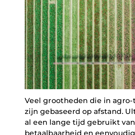
Veel grootheden die in agro
zijn gebaseerd op afstand. U
al een lange tijd gebruikt 
betaalbaarheid en eenvoudige