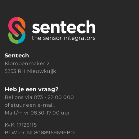
Sentech
Klompenmaker 2
5253 RH Nieuwkuijk
Heb je een vraag?
Bel ons via
073 - 22 00 000
of
stuur een e-mail
.
Ma t/m vr 08:30-17:00 uur
KvK: 17126115
BTW-nr: NL8088969696B01