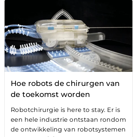
Agrotechniek
Automated Guided Vehicles (AGV)
Digitalisering
Encoder
Healthcare
Hoe robots de chirurgen van
IoT
de toekomst worden
Kwaliteitsnorm
Robotchirurgie is here to stay. Er is
Lidar
een hele industrie ontstaan rondom
de ontwikkeling van robotsystemen
Nieuws