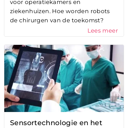
voor operatiekamers en
ziekenhuizen. Hoe worden robots
Radar
de chirurgen van de toekomst?
Sensor fusion
Lees meer
Sensor trends
Sensorintegratie
Sensortechnologieën
Supply chain management
Werken bij Sentech
Sensortechnologie en het