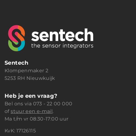
Sentech
Klompenmaker 2
5253 RH Nieuwkuijk
Heb je een vraag?
Bel ons via
073 - 22 00 000
of
stuur een e-mail
.
Ma t/m vr 08:30-17:00 uur
KvK: 17126115