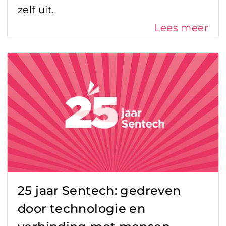
zelf uit.
Sensor trends
Lees meer
Sensorintegratie
Sensortechnologieën
Supply chain management
Werken bij Sentech
25 jaar Sentech: gedreven
door technologie en