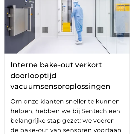
Digitalisering
Encoder
Healthcare
IoT
Interne bake-out verkort
Kwaliteitsnorm
doorlooptijd
Lidar
vacuümsensoroplossingen
Nieuws
Om onze klanten sneller te kunnen
helpen, hebben we bij Sentech een
Radar
belangrijke stap gezet: we voeren
de bake-out van sensoren voortaan
Sensor fusion